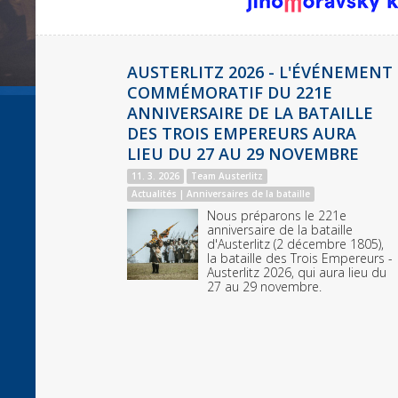
AUSTERLITZ 2025 - L'ÉVÉNEMENT
COMMÉMORATIF DU 220E
ANNIVERSAIRE DE LA BATAILLE
DES TROIS EMPEREURS AURA
LIEU DU 28 AU 30 NOVEMBRE
7. 2. 2025
Team Austerlitz
Anniversaires de la bataille
Nous préparons le 220e
anniversaire de la bataille
w
d'Austerlitz (2 décembre 1805),
N
la bataille des Trois Empereurs -
a
Austerlitz 2025, qui aura lieu du
t
28 au 30 novembre.
i
h
A
a
a