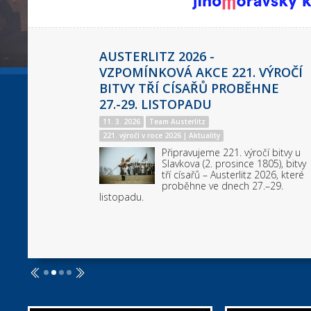
AUSTERLITZ 2025 -
REKONSTRUKCE BITVY TŘÍ
CÍSAŘŮ
25. 11. 2025
Jakub Samek
220. výročí v roce 2025
Předpokládáme účast na 1800
účastníků z 20 zemí světa,
bezmála 100 koní, 16 děl.
Rámcový scénář rekonstrukce bitvy je
inspirován bojem na Starých vinohradech.
r