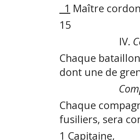
1
Maître cordon
15
IV.
C
Chaque bataillo
dont une de grena
Comp
Chaque compagnie
fusiliers, sera co
1 Capitaine,