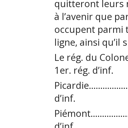
quitteront leurs
à l’avenir que pa
occupent parmi t
ligne, ainsi qu’il s
Le rég. du Col
1
er
. rég. d’inf.
Picardie……
d’inf.
Piémont……
d’inf.