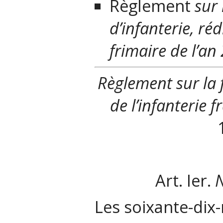
Règlement
sur 
d’infanterie, ré
frimaire de l’an 
Règlement
sur la 
de l’infanterie f
Art. I
er
.
N
Les soixante-dix-