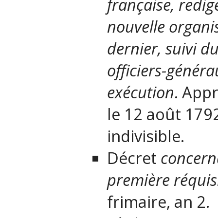
française, redig
nouvelle organis
dernier, suivi d
officiers-généra
exécution
. App
le 12 août 1792
indivisible.
Décret
concerna
première réquis
frimaire, an 2.