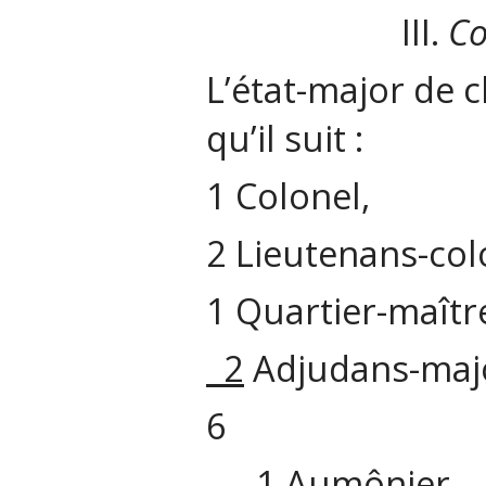
III.
Co
L’état-major de 
qu’il suit :
1 Colonel,
2 Lieutenans-col
1 Quartier-maître
2
Adjudans-maj
6
1 Aumônier,