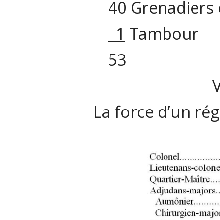
40 Grenadiers o
1
Tambour
53
V
La force d’un ré