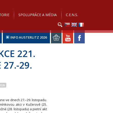
TORIE
SPOLUPRÁCE A MÉDIA
C.E.N.S.
INFO AUSTERLITZ 2026
KCE 221.
27.-29.
2026
ěhne ve dnech 27.–29. listopadu.
mínkovou akci v Kučerově (25.
žné (28. listopadu) a pietní akt