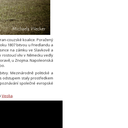
ifran-couzské koalice. Poražený
roku 1807 bitvou u Friedlandu a
rosince na zámku ve Slavkově a
 rostoucí vliv v Německu vedly
í Moravě, u Znojma. Napoleonská
oo.
itvy. Mezinárodně politické a
e s odstupem staly prostředkem
a poznávání společné evropské
i
Veolia
.