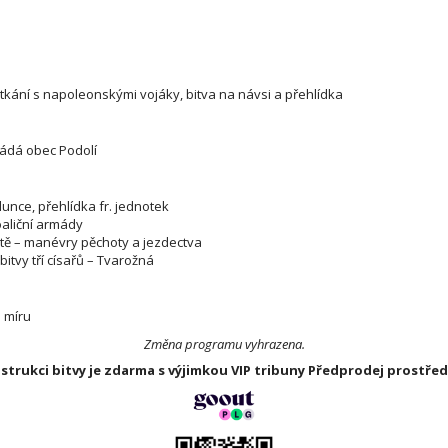
etkání s napoleonskými vojáky, bitva na návsi a přehlídka
řádá obec Podolí
lunce, přehlídka fr. jednotek
oaliční armády
iště – manévry pěchoty a jezdectva
itvy tří císařů – Tvarožná
e míru
Změna programu vyhrazena.
strukci bitvy je zdarma s výjimkou VIP tribuny Předprodej prostře