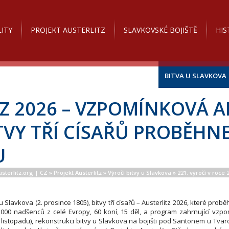
ITY
PROJEKT AUSTERLITZ
SLAVKOVSKÉ BOJIŠTĚ
HIS
BITVA U SLAVKOVA
Z 2026 – VZPOMÍNKOVÁ A
TVY TŘÍ CÍSAŘŮ PROBĚHNE 
U
usterlitz.org | CZ
»
Projekt Austerlitz
»
Výročí bitvy u Slavkova
»
221. výročí v roce 
u Slavkova (2. prosince 1805), bitvy tří císařů – Austerlitz 2026, které prob
00 nadšenců z celé Evropy, 60 koní, 15 děl, a program zahrnující vzpo
 listopadu), rekonstrukci bitvy u Slavkova na bojišti pod Santonem u Tvaro