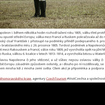
oleon I. během několika hodin rozhodl tažení roku 1805, válku třetí prot
u opustil střední Evropu; válka mezi Francií a Ruskem pokračovala až do 
ský císař František I. přistoupil na podmínky příměří podepsaného 6. p
 bratislavského míru z 26. prosince 1805. Tvrdost podmínek a Napoleonův
ětí mezi Rakouskem a Francií, válce roku 1809, jež vyvrcholila opět na jižn
Ruska, válkou 6. koalice v letech 1813–1814, a vyvrcholila bitvou u Waterl
vou Napoleona či jeho vítězství, a už vůbec nejsou oslavou války či b
době Evropu zásadním způsobem ovlivnily, a i dlouho po ní rozdělovaly, s
em mnoha lidí z mnoha zemí světa. Cílem akcí je připomínka a podpor
Jihomoravského kraje
, agentury
CzechTourism
#VisitCzechia a společnost