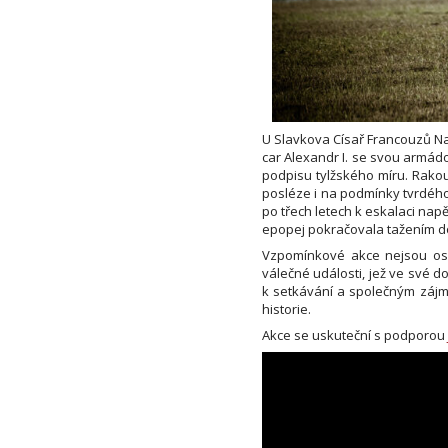
U Slavkova Císař Francouzů Nap
car Alexandr I. se svou armádo
podpisu tylžského míru. Rakou
posléze i na podmínky tvrdého
po třech letech k eskalaci nap
epopej pokračovala tažením do 
Vzpomínkové akce nejsou osla
válečné události, jež ve své 
k setkávání a společným zájm
historie.
Akce se uskuteční s podporou