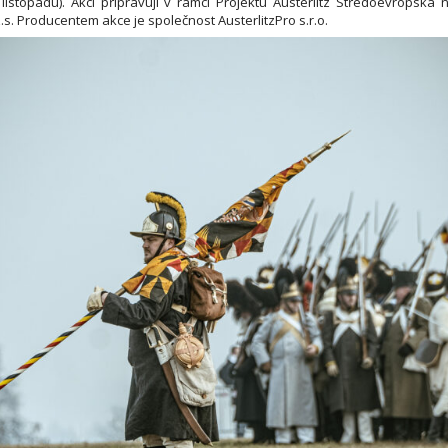
listopadu). Akci připravují v rámci Projektu Austerlitz Středoevropská
.s. Producentem akce je společnost AusterlitzPro s.r.o.