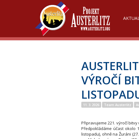
AKTUAL
AUSTERLIT
VÝROČÍ BI
LISTOPAD
11. 3. 2026
Team Austerlitz
A
Připravujeme 221. výročí bitvy 
Předpokládáme účast okolo 10
listopadu), ohně na Žuráni (27.