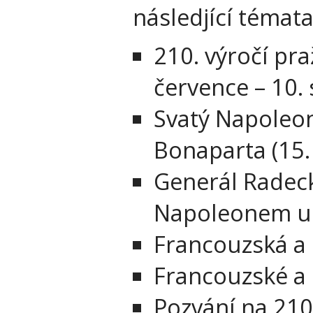
následjící témata
210. výročí pr
července – 10.
Svatý Napoleon
Bonaparta (15.
Generál Radecký
Napoleonem u L
Francouzská a
Francouzské a 
Pozvání na 210.