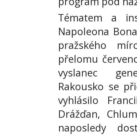
program pod náz
Tématem a insp
Napoleona Bonap
pražského mír
přelomu červenc
vyslanec gene
Rakousko se přid
vyhlásilo Franc
Drážďan, Chlum
naposledy dos