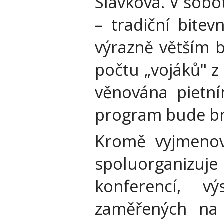
Slavkova. V sobo
– tradiční bite
výrazně větším b
počtu „vojáků" z
věnována pietn
program bude br
Kromě vyjmenova
spoluorganizuj
konferencí, v
zaměřených na