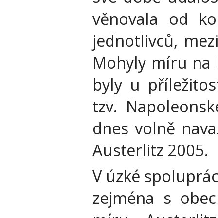
věnovala od kon
jednotlivců, mez
Mohyly míru na P
byly u příležito
tzv. Napoleons
dnes volně nava
Austerlitz 2005.
V úzké spolupráci
zejména s obec