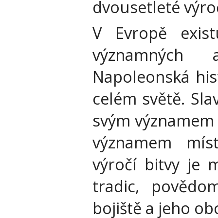
dvousetleté výroč
V Evropě exist
významných 
Napoleonská his
celém světě. Sla
svým významem v
významem místa
výročí bitvy je 
tradic, povědo
bojiště a jeho ob