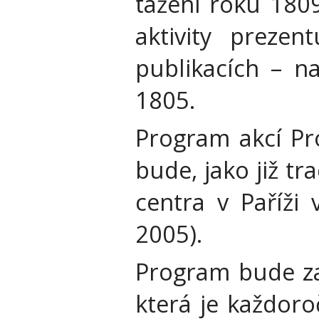
tažení roku 1809
aktivity prezen
publikacích – na
1805.
Program akcí Pro
bude, jako již t
centra v Paříži 
2005).
Program bude za
která je každor