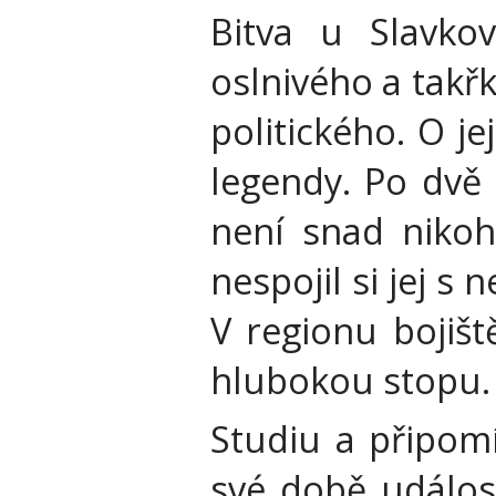
Bitva u Slavkov
oslnivého a takř
politického. O j
legendy. Po dvě 
není snad nikoh
nespojil si jej s
V regionu bojišt
hlubokou stopu.
Studiu a připomí
své době událos