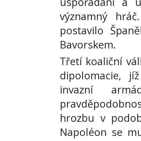
uspořádání a u
významný hráč
postavilo Španě
Bavorskem.
Třetí koaliční v
dipolomacie, j
invazní arm
pravděpodobností
hrozbu v podob
Napoléon se mu