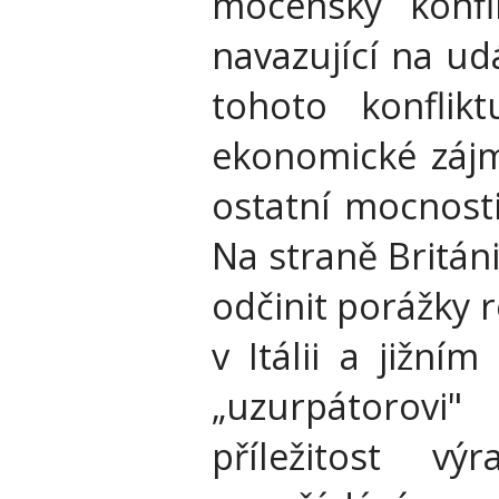
mocenský konfli
navazující na ud
tohoto konflik
ekonomické zájm
ostatní mocnosti
Na straně Britá
odčinit porážky 
v Itálii a jižní
„uzurpátorovi
příležitost v