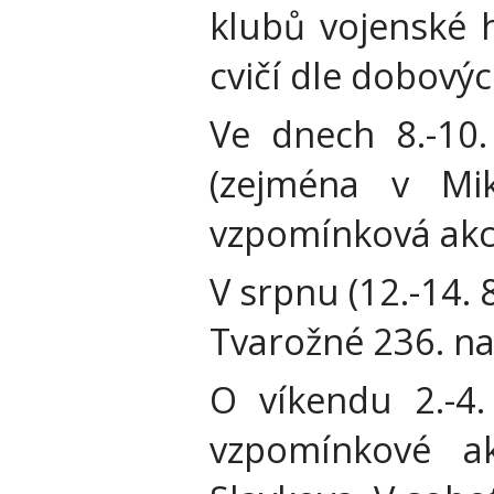
klubů vojenské h
cvičí dle dobovýc
Ve dnech 8.-10
(zejména v Mi
vzpomínková akce
V srpnu (12.-14. 
Tvarožné 236. na
O víkendu 2.-4.
vzpomínkové ak