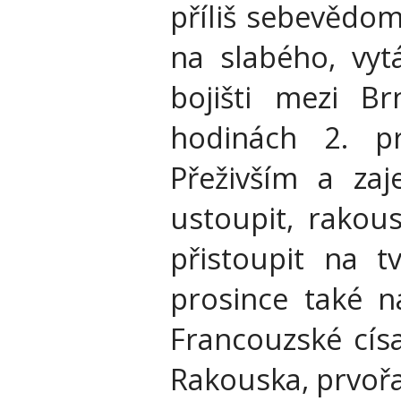
příliš sebevědom
na slabého, vyt
bojišti mezi B
hodinách 2. p
Přeživším a za
ustoupit, rakous
přistoupit na 
prosince také n
Francouzské císa
Rakouska, prvoř