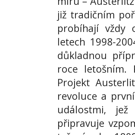
míru – Austerlitz
již tradičním po
probíhají vždy 
letech 1998-200
důkladnou přípr
roce letošním. 
Projekt Austerl
revoluce a prvníh
událostmi, jež
připravuje vzpo