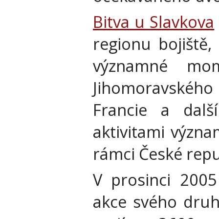
Bitva u Slavkova
regionu bojiště,
významné mom
Jihomoravského k
Francie a dalš
aktivitami význa
rámci České repub
V prosinci 2005
akce svého dru