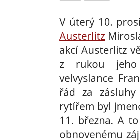
V úterý 10. pros
Austerlitz
Mirosl
akcí Austerlitz v
z rukou jeho 
velvyslance Fra
řád za zásluhy 
rytířem byl jme
11. března. A t
obnovenému zájm