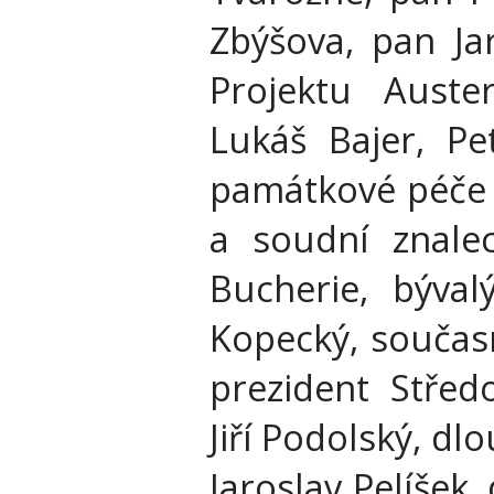
Zbýšova, pan Ja
Projektu Auste
Lukáš Bajer, Pe
památkové péče J
a soudní znalec
Bucherie, býval
Kopecký, současn
prezident Střed
Jiří Podolský, dl
Jaroslav Pelíšek