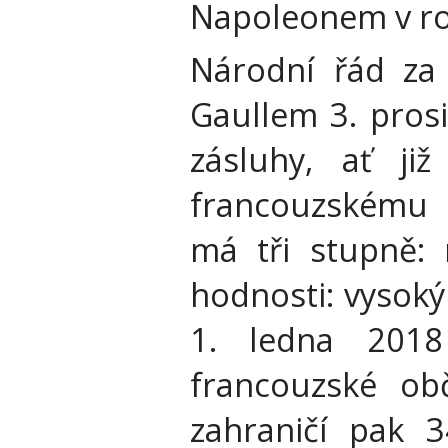
Napoleonem v roc
Národní řád za 
Gaullem 3. pros
zásluhy, ať již
francouzskému 
má tři stupně: 
hodnosti: vysoký
1. ledna 201
francouzské ob
zahraničí pak 