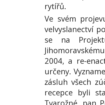
rytířů.
Ve svém projev
velvyslanectví p
se na Projektu
Jihomoravskému 
2004, a re-enac
určeny. Vyzname
zásluh všech zú
recepce byli st
Tvarožné, pan P