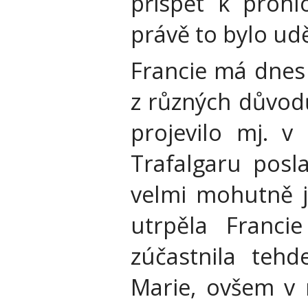
přispět k prohl
právě to bylo ud
Francie má dnes
z různých důvod
projevilo mj. v
Trafalgaru posl
velmi mohutně je
utrpěla Franci
zúčastnila tehde
Marie, ovšem v 