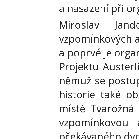
a nasazení při o
Miroslav Jan
vzpomínkových ak
a poprvé je organ
Projektu Austerl
němuž se postup
historie také o
místě Tvarožná 
vzpomínkovou 
očekávaného dvou