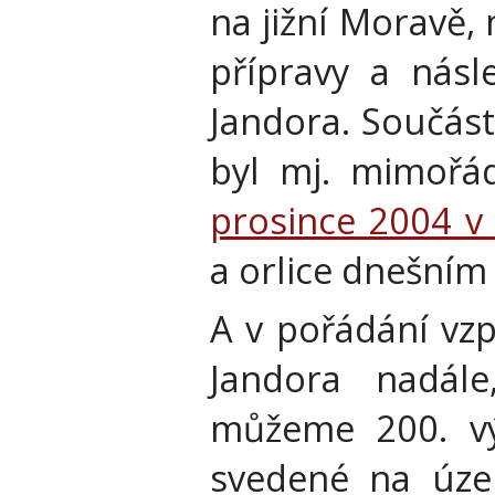
na jižní Moravě,
přípravy a násle
Jandora. Součást
byl mj. mimoř
prosince 2004 v 
a orlice dnešní
A v pořádání vz
Jandora nadál
můžeme 200. výr
svedené na úze