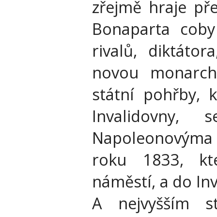
zřejmě hraje pře
Bonaparta coby 
rivalů, diktátor
novou monarchi
státní pohřby, 
Invalidovny, 
Napoleonovýma
roku 1833, kt
náměstí, a do In
A nejvyšším s