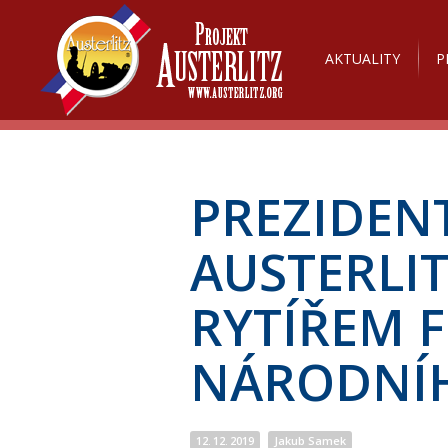
AKTUALITY
P
PREZIDEN
AUSTERLI
RYTÍŘEM 
NÁRODNÍH
12. 12. 2019
Jakub Samek