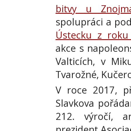
bitvy u Znoj
spolupráci a p
Ústecku z roku
akce s napoleon
Valticích, v Mik
Tvarožné, Kučero
V roce 2017, př
Slavkova pořádan
212. výročí, a
prezident Asocia