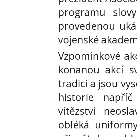
programu slovy
provedenou ukáz
vojenské akademii
Vzpomínkové akce
konanou akcí sv
tradici a jsou v
historie napří
vítězství neosl
obléká uniformy