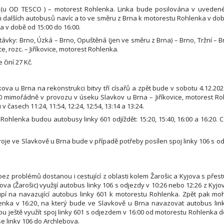
á (u OD TESCO ) – motorest Rohlenka. Linka bude posilována v uveden
dalších autobusů navíc a to ve směru z Brna k motorestu Rohlenka v dob
 v době od 15:00 do 16:00.
távky: Brno, Úzká – Brno, Opuštěná (jen ve směru z Brna) – Brno, Tržní – Br
ce, rozc. – Jiříkovice, motorest Rohlenka.
činí 27 Kč.
kova u Brna na rekonstrukci bitvy tří císařů a zpět bude v sobotu 4.12.202
 mimořádně v provozu v úseku Slavkov u Brna – Jiříkovice, motorest Roh
v časech 11:24, 11:54, 12:24, 12:54, 13:14 a 13:24.
Rohlenka budou autobusy linky 601 odjíždět: 15:20, 15:40, 16:00 a 16:20.
roje ve Slavkově u Brna bude v případě potřeby posílen spoj linky 106 s 
 bez problémů dostanou i cestující z oblasti kolem Žarošic a Kyjova s pře
ova (Žarošic) využijí autobus linky 106 s odjezdy v 10:26 nebo 12:26 z Kyjo
pí na navazující autobus linky 601 k motorestu Rohlenka. Zpět pak moh
ka v 16:20, na který bude ve Slavkově u Brna navazovat autobus linky
u ještě využít spoj linky 601 s odjezdem v 16:00 od motorestu Rohlenka d
e linky 106 do Archlebova.