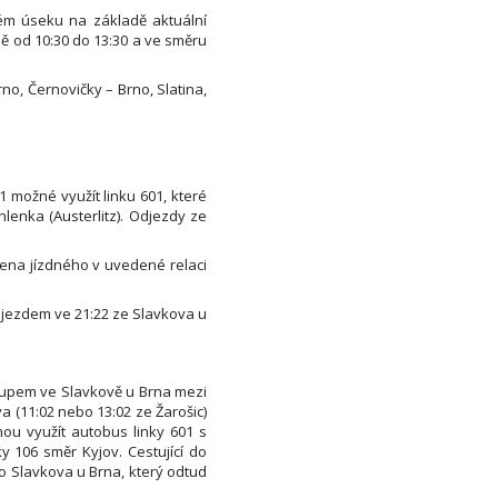
ém úseku na základě aktuální
ě od 10:30 do 13:30 a ve směru
no, Černovičky – Brno, Slatina,
1 možné využít linku 601, které
lenka (Austerlitz). Odjezdy ze
 Cena jízdného v uvedené relaci
odjezdem ve 21:22 ze Slavkova u
stupem ve Slavkově u Brna mezi
va (11:02 nebo 13:02 ze Žarošic)
ou využít autobus linky 601 s
 106 směr Kyjov. Cestující do
o Slavkova u Brna, který odtud