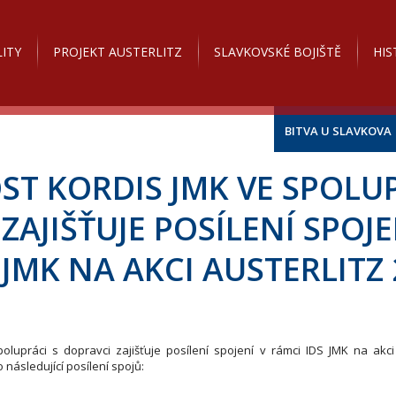
ITY
PROJEKT AUSTERLITZ
SLAVKOVSKÉ BOJIŠTĚ
HIS
BITVA U SLAVKOVA
T KORDIS JMK VE SPOLUP
ZAJIŠŤUJE POSÍLENÍ SPOJE
 JMK NA AKCI AUSTERLITZ
lupráci s dopravci zajišťuje posílení spojení v rámci IDS JMK na akc
 následující posílení spojů: