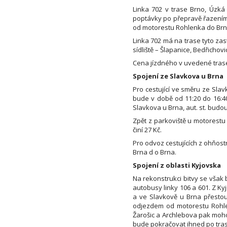
Linka 702 v trase Brno, Úzk
poptávky po přepravě řazením 
od motorestu Rohlenka do Brna
Linka 702 má na trase tyto zas
sídliště – Šlapanice, Bedřichovi
Cena jízdného v uvedené trase 
Spojení ze Slavkova u Brna
Pro cestující ve směru ze Slav
bude v době od 11:20 do 16:40
Slavkova u Brna, aut. st. budou 
Zpět z parkoviště u motorestu 
činí 27 Kč.
Pro odvoz cestujících z ohňost
Brna d o Brna.
Spojení z oblasti Kyjovska
Na rekonstrukci bitvy se však
autobusy linky 106 a 601. Z Kyj
a ve Slavkově u Brna přestou
odjezdem od motorestu Rohlen
Žarošic a Archlebova pak moho
bude pokračovat ihned po tras