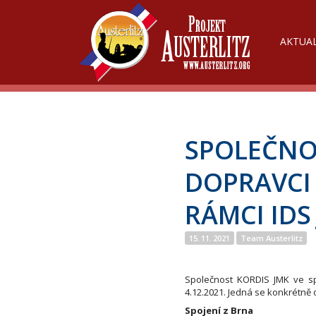
AKTUAL
SPOLEČNOS
DOPRAVCI 
RÁMCI IDS
15. 11. 2021
Team Austerlitz
Společnost KORDIS JMK ve spo
4.12.2021. Jedná se konkrétně o
Spojení z Brna