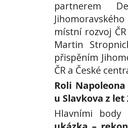
partnerem De
Jihomoravského 
místní rozvoj ČR
Martin Stropni
přispěním Jihomo
ČR a České centr
Roli Napoleona
u Slavkova z let
Hlavními body
ukázka – rekon