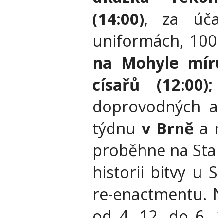
(14:00)
, za úč
uniformách, 100
na Mohyle míru
císařů (12:00
doprovodných ak
týdnu
v Brně
a n
proběhne na Sta
historii bitvy u 
re-enactmentu.
od 4. 12. do 6.