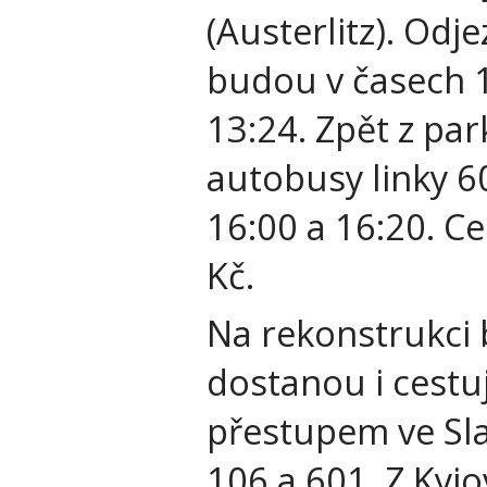
(Austerlitz). Odje
budou v časech 11
13:24. Zpět z pa
autobusy linky 60
16:00 a 16:20. Ce
Kč.
Na rekonstrukci b
dostanou i cestuj
přestupem ve Sla
106 a 601. Z Kyjo