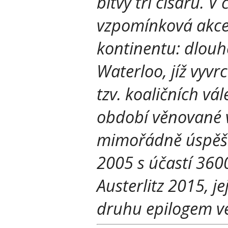
bitvy tří císařů. 
vzpomínková akce
kontinentu: dlouh
Waterloo, jíž vyvr
tzv. koaličních vá
období věnované 
mimořádně úspěšné
2005 s účastí 360
Austerlitz 2015, 
druhu epilogem ve