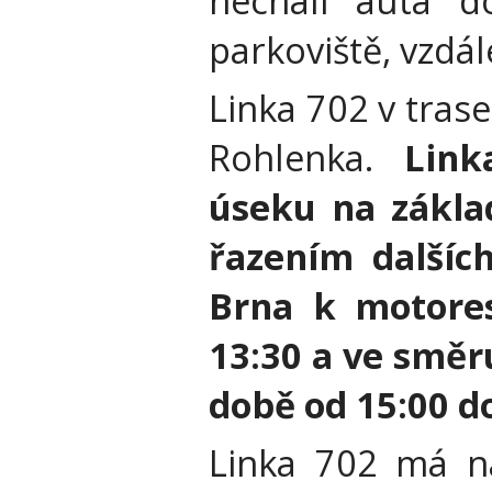
nechali auta 
parkoviště, vzdá
Linka 702 v tras
Rohlenka.
Lin
úseku na zákla
řazením dalšíc
Brna k motore
13:30 a ve směr
době od 15:00 d
Linka 702 má na