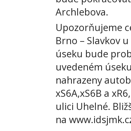
Archlebova.
Upozorňujeme ces
Brno – Slavkov u
úseku bude probíh
uvedeném úseku j
nahrazeny autob
xS6A,xS6B a xR6, 
ulici Uhelné. Bli
na www.idsjmk.c