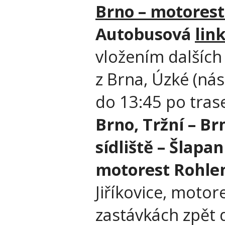
Brno – motores
Autobusová
l
in
vložením dalších
z Brna, Úzké (ná
do 13:45 po tras
Brno, Tržní – Br
sídliště – Šlapan
motorest Rohle
Jiříkovice, moto
zastávkách zpět 