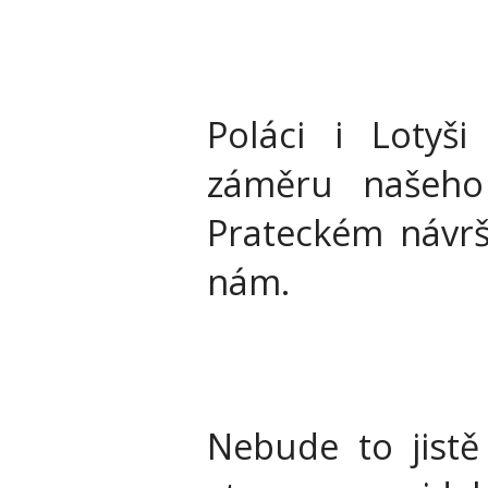
Poláci i Loty
záměru našeho 
Prateckém návrší
nám.
Nebude to jistě