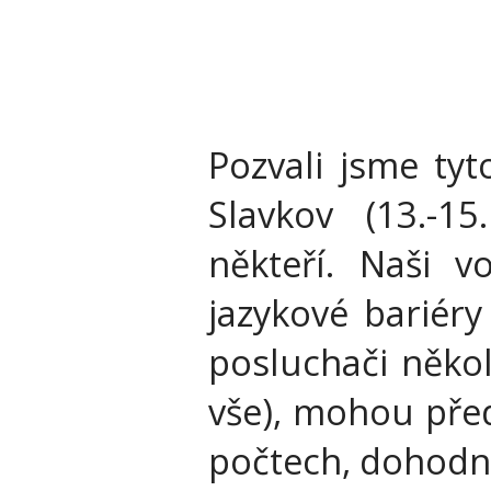
Pozvali jsme tyt
Slavkov (13.-15
někteří. Naši v
jazykové bariéry
posluchači něko
vše), mohou před
počtech, dohodno