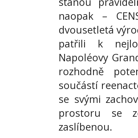
stanou pravidel
naopak – CENS
dvousetletá výro
patřili k nejl
Napoléovy Gran
rozhodně pote
součástí reenac
se svými zachov
prostoru se 
zaslíbenou.