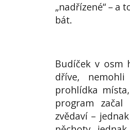
„nadřízené“ – a t
bát.
Budíček v osm h
dříve, nemohli
prohlídka místa
program začal 
zvědaví – jednak
pěchoty, jednak