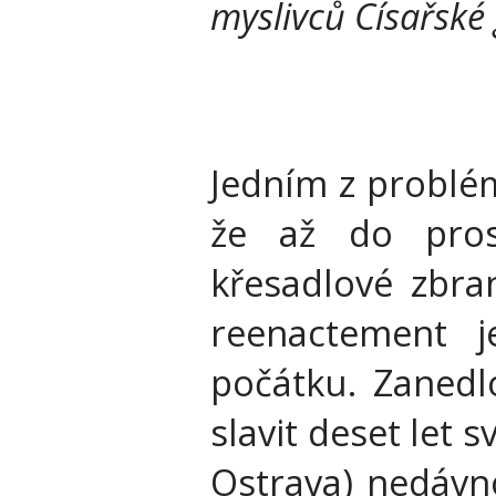
myslivců Císařské 
Jedním z problé
že až do pros
křesadlové zbran
reenactement 
počátku. Zanedl
slavit deset let 
Ostrava) nedávno