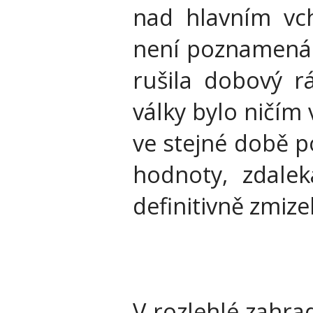
nad hlavním vc
není poznamenán
rušila dobový r
války bylo ničím 
ve stejné době 
hodnoty, zdale
definitivně zmize
V rozlehlé zahra