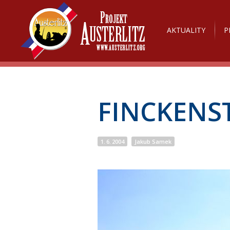
AKTUALITY
P
FINCKENST
1. 6. 2004
Jakub Samek