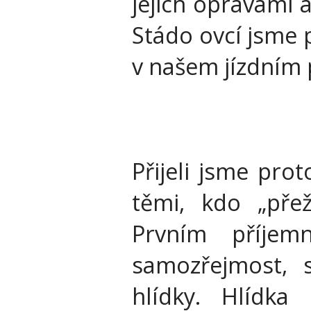
jejich opravami 
Stádo ovcí jsme 
v našem jízdním
Přijeli jsme prot
těmi, kdo „přeži
Prvním příje
samozřejmost, 
hlídky. Hlídka 