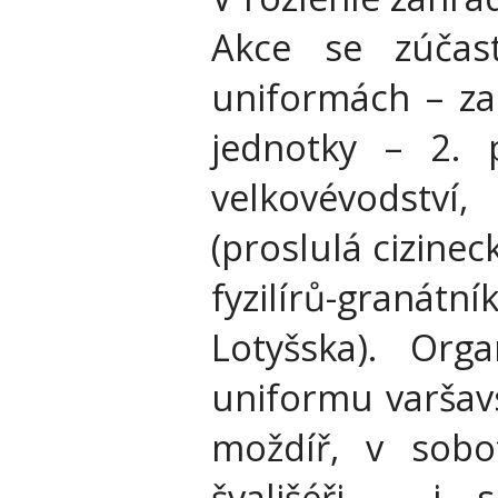
Akce se zúčas
uniformách – za
jednotky – 2. 
velkovévodství
(proslulá cizine
fyzilírů-graná
Lotyšska). Org
uniformu varšav
moždíř, v sobot
švališéři – i 