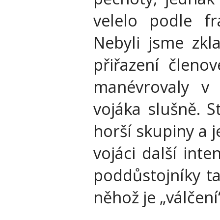
velelo podle f
Nebyli jsme zkl
přiřazení členo
manévrovaly v 
vojáka slušně. S
horší skupiny a j
vojáci další int
poddůstojníky ta
něhož je „válčen