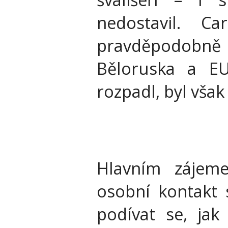
nedostavil. C
pravděpodobně p
Běloruska a E
rozpadl, byl vša
Hlavním zájem
osobní kontakt 
podívat se, jak