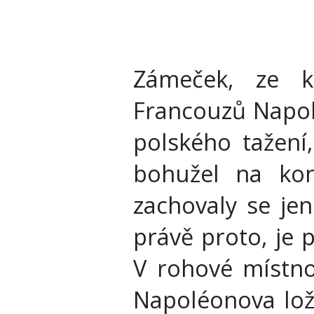
Zámeček, ze k
Francouzů Napolé
polského tažení,
bohužel na kon
zachovaly se jen
právě proto, je p
V rohové místno
Napoléonova ložn