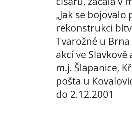
císařů, začala v
„Jak se bojovalo
rekonstrukci bitv
Tvarožné u Brna
akcí ve Slavkově
m.j. Šlapanice, K
pošta u Kovalovi
do 2.12.2001