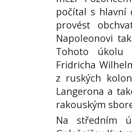
počítal s hlavní
provést obchva
Napoleonovi tak
Tohoto úkolu 
Fridricha Wilhe
z ruských kolo
Langerona a tak
rakouským sbore
Na středním ús