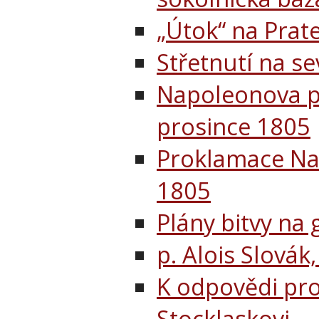
„Útok“ na Prat
Střetnutí na se
Napoleonova pr
prosince 1805
Proklamace Nap
1805
Plány bitvy na g
p. Alois Slovák
K odpovědi pro
Stocklaskovi