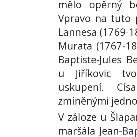
mělo opěrný b
Vpravo na tuto 
Lannesa (1769-18
Murata (1767-181
Baptiste-Jules B
u Jiříkovic tv
uskupení. Cís
zmíněnými jedno
V záloze u Šlapa
maršála Jean-Bap