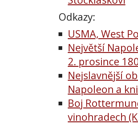
Odkazy:
USMA, West Poi
Největší Napole
2. prosince 18
Nejslavnější ob
Napoleon a kni
Boj Rottermund
vinohradech (K