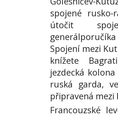
Golešničev-Kut
spojené rusko-
útočit spoj
generálporučíka
Spojení mezi Ku
knížete Bagra
jezdecká kolona 
ruská garda, v
připravená mezi 
Francouzské lev