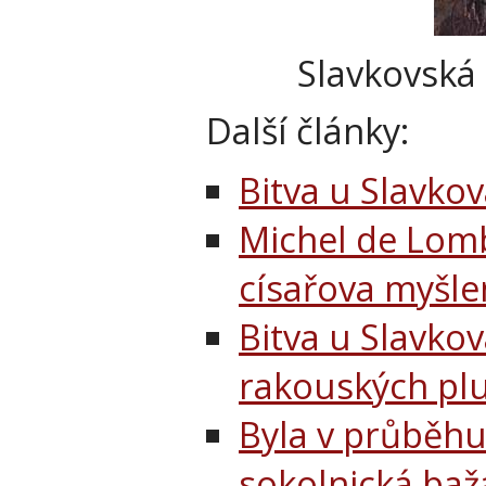
Slavkovská 
Další články:
Bitva u Slavko
Michel de Lomb
císařova myšle
Bitva u Slavko
rakouských pl
Byla v průběhu
sokolnická baž