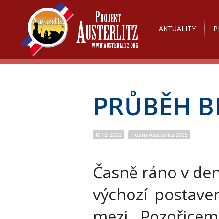
AKTUALITY
P
PRŮBĚH B
8. 12. 2002
Team Austerlitz 2005
Časně ráno v den
výchozí postaven
mezi Pozořicem