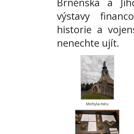
Brněnska a Jiho
výstavy financ
historie a vojen
nenechte ujít.
Mohyla míru