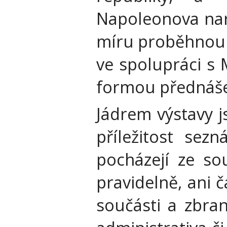
Napoleonova nar
míru proběhnou 
ve spolupráci s
formou přednášek
Jádrem výstavy j
příležitost sez
pocházejí ze so
pravidelně, ani 
součásti a zbra