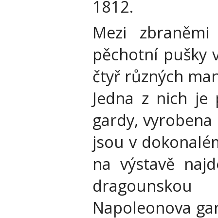
1812.
Mezi zbraněmi
pěchotní pušky v
čtyř různých man
Jedna z nich je
gardy, vyrobena 
jsou v dokonalém
na výstavě najd
dragounskou
Napoleonova gar