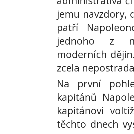
administrativa č
jemu navzdory, d
patří Napoleon
jednoho z ne
moderních dějin
zcela nepostrad
Na první pohl
kapitánů Napole
kapitánovi volt
těchto dnech vy