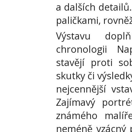
a dalších detail
paličkami, rovněž
Výstavu doplň
chronologii Na
stavějí proti so
skutky či výsled
nejcennější vst
Zajímavý portré
známého malíře
neméně vzácný p