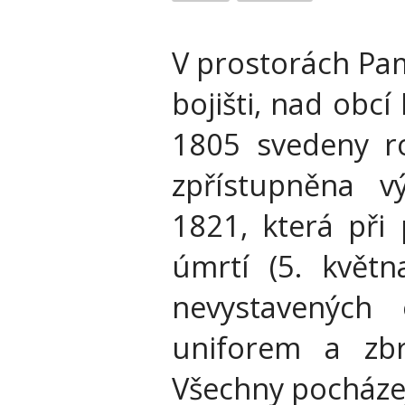
V prostorách Pa
bojišti, nad obcí
1805 svedeny ro
zpřístupněna v
1821, která při 
úmrtí (5. květ
nevystavených 
uniforem a zbr
Všechny pocházej