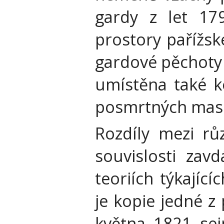
gardy z let 17
prostory pařížsk
gardové pěchoty 
umístěna také 
posmrtných mas
Rozdíly mezi r
souvislosti zav
teoriích týkajíc
je kopie jedné z
května 1821 se