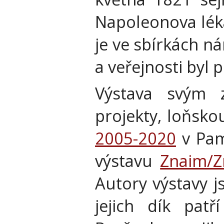
Napoleonova léka
je ve sbírkách 
a veřejnosti byl 
Výstava svým 
projekty, loňsk
2005-2020
v Pam
výstavu
Znaim/
Autory výstavy j
jejich dík pat