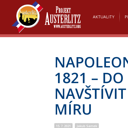
AKTUALITY
P
NAPOLEON
1821 – DO
NAVŠTÍVI
MÍRU
15. 7. 2021
Jakub Samek