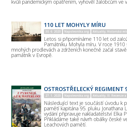
kvůli pandemickým opatřením, vyhověl žalobcům ve 
110 LET MOHYLY MÍRU
30. 6. 2020
Napoleonika.org
Aktuality, Historická mí
Letos si připomínáme 110 let od zalo
Památníku Mohyla míru. V roce 1910 s
mnohých prodlevách a zdrženích konečně začal stavět
památník v Evropě.
OSTROSTŘELECKÝ REGIMENT 9
27. 1. 2020
Napoleonika.org
Aktuality, III. Recenze 
Následující text je součástí úvodu k 
pamětí kapitána 95. pluku Jonathana 
vydání připravuje nakladatelství Elka P
Přikládáme také návrh obálky české v
Leachových pamětí.