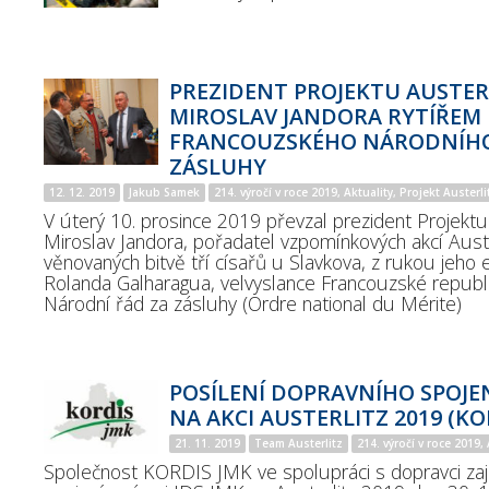
PREZIDENT PROJEKTU AUSTER
MIROSLAV JANDORA RYTÍŘEM
FRANCOUZSKÉHO NÁRODNÍHO
ZÁSLUHY
12. 12. 2019
Jakub Samek
214. výročí v roce 2019, Aktuality, Projekt Austerli
V úterý 10. prosince 2019 převzal prezident Projektu
Miroslav Jandora, pořadatel vzpomínkových akcí Auste
věnovaných bitvě tří císařů u Slavkova, z rukou jeho
Rolanda Galharagua, velvyslance Francouzské republi
Národní řád za zásluhy (Ordre national du Mérite)
POSÍLENÍ DOPRAVNÍHO SPOJEN
NA AKCI AUSTERLITZ 2019 (KO
21. 11. 2019
Team Austerlitz
214. výročí v roce 2019, 
Společnost KORDIS JMK ve spolupráci s dopravci zaji