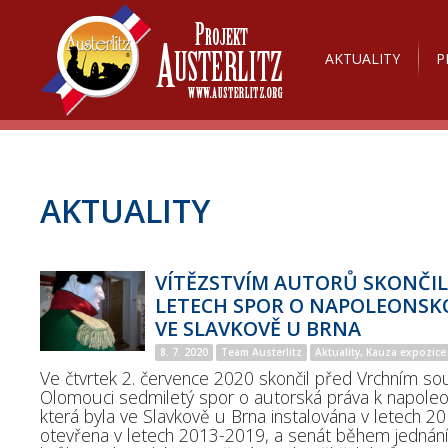
AKTUALITY
P
AKTUALITY
VÍTĚZSTVÍM AUTORŮ SKONČIL
LETECH SPOR O NAPOLEONSKO
VE SLAVKOVĚ U BRNA
8. 7. 2020
Team Austerlitz
Aktuality, Kauza expozice
Ve čtvrtek 2. července 2020 skončil před Vrchním s
Olomouci sedmiletý spor o autorská práva k napoleo
která byla ve Slavkově u Brna instalována v letech 2
otevřena v letech 2013-2019, a senát během jednán