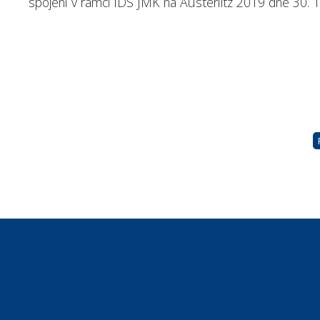
spojení v rámci IDS JMK na Austerlitz 2019 dne 30. 1