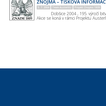
ZNOJMA – TISKOVÁ INFORMAC
5. 7. 2004
Team Austerlitz
Projekt Znojmo 1809
Dobšice 2004 , 195. výročí bitvy
Akce se koná v rámci Projektu Austerlit