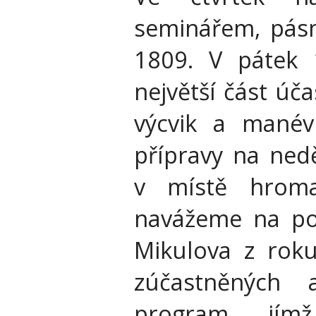
seminářem, pás
1809. V pátek 
největší část úč
výcvik a manév
přípravy na nedě
v místě hrom
navážeme na po
Mikulova z roku
zúčastněných
program, jím