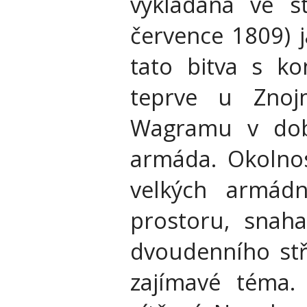
vykládána ve s
července 1809) j
tato bitva s ko
teprve u Znoj
Wagramu v dob
armáda. Okolnost
velkých armád
prostoru, snaha
dvoudenního stře
zajímavé téma.