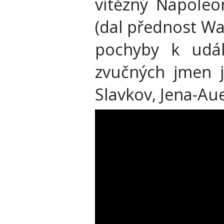
vítězný Napoleo
(dal přednost Wa
pochyby k udá
zvučných jmen j
Slavkov, Jena-Au