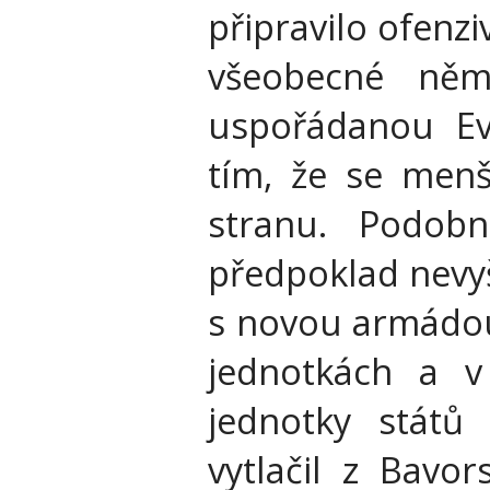
připravilo ofenzi
všeobecné něm
uspořádanou Ev
tím, že se menš
stranu. Podob
předpoklad nevyš
s novou armádou
jednotkách a v
jednotky států
vytlačil z Bavo