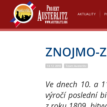
AKTUALITY
P
ZNOJMO-Z
14. 12. 2018
Team Austerlitz
Ve dnech 10. a 1
výročí poslední b
z roku 1809, bitv