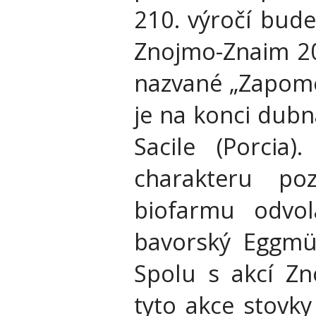
210. výročí bude
Znojmo-Znaim 201
nazvané „Zapomen
je na konci dubna
Sacile (Porci
charakteru p
biofarmu odvol
bavorský Eggmüh
Spolu s akcí Zn
tyto akce stovk