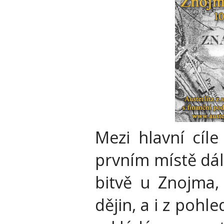
Mezi hlavní cíl
prvním místě dál
bitvě u Znojma,
dějin, a i z poh