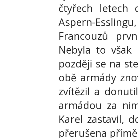
čtyřech letech 
Aspern-Esslingu,
Francouzů prvn
Nebyla to však 
později se na st
obě armády znov
zvítězil a donut
armádou za nimi
Karel zastavil, d
přerušena přímě