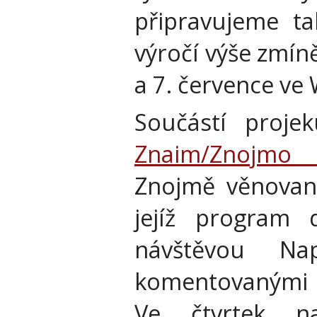
připravujeme ta
výročí výše zmín
a 7. července ve
Součástí proje
Znaim/Znojmo 
Znojmě věnovaná
jejíž program 
návštěvou Na
komentovanými p
Ve čtvrtek n