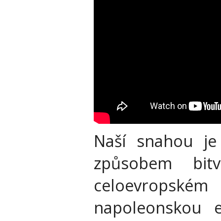
Naší snahou je
způsobem bi
celoevropské
napoleonskou e