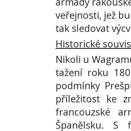
armády rakouské
veřejnosti, jež b
tak sledovat výc
Historické souvis
Nikoli u Wagram
tažení roku 180
podmínky Prešpu
příležitost ke 
francouzské a
Španělsku. S f