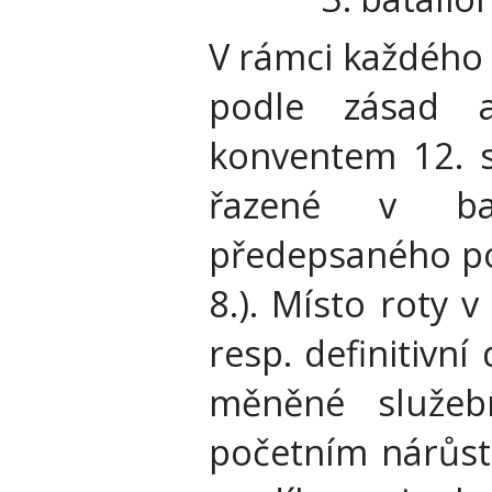
V rámci každého 
podle zásad 
konventem 12. s
řazené v ba
předepsaného postu
8.). Místo roty v
resp. definitivn
měněné služebn
početním nárůst