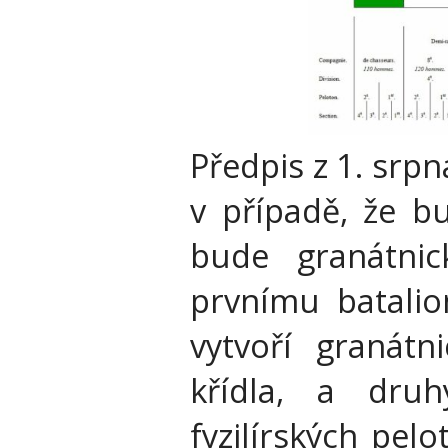
Předpis z 1. srp
v případě, že b
bude granátnic
prvnímu batalio
vytvoří granátn
křídla, a dru
fyzilírských pel