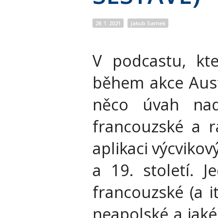
28. 1. 2021
Jakub Samek
V podcastu, kt
během akce Auste
něco úvah nad
francouzské a r
aplikaci výcviko
a 19. století. 
francouzské (a i
neapolské a jaké