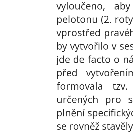
vyloučeno, aby
pelotonu (2. rot
vprostřed pravéh
by vytvořilo v s
jde de facto o n
před vytvořen
formovala tzv. 
určených pro s
plnění specifick
se rovněž stavěly