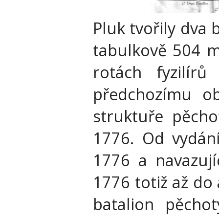
Pluk tvořily dva
tabulkově 504 m
rotách fyzilír
předchozímu o
struktuře pěcho
1776. Od vydání
1776 a navazují
1776 totiž až do
batalion pěchot