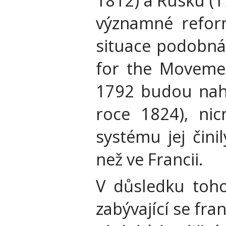
1812) a Rusku (1
významné reform
situace podobná
for the Movemen
1792 budou nahr
roce 1824), nic
systému jej čini
než ve Francii.
V důsledku toho
zabývající se fr