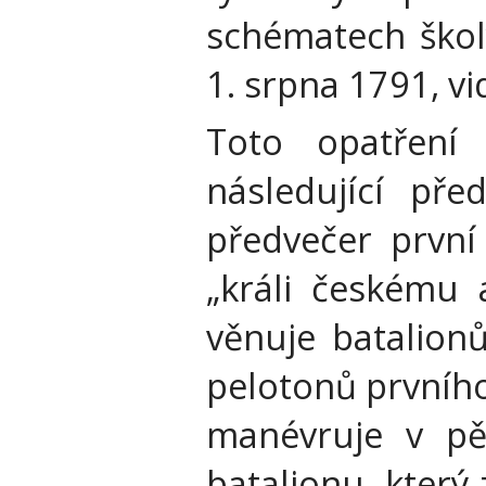
schématech školy
1. srpna 1791, vi
Toto opatření 
následující př
předvečer první 
„králi českému 
věnuje batalion
pelotonů prvníh
manévruje v pě
batalionu, který