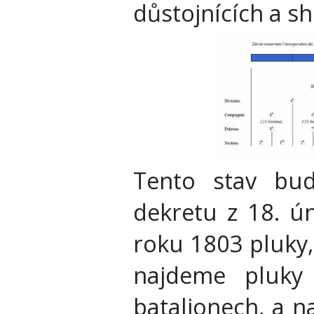
důstojnících a s
Tento stav bud
dekretu z 18. ú
roku 1803 pluky,
najdeme pluky
batalionech, a n