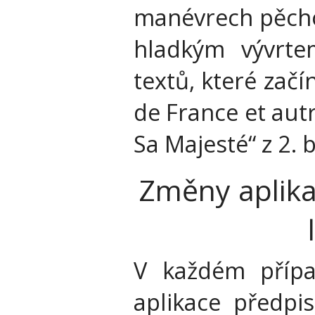
manévrech pěcho
hladkým vývrte
textů, které začí
de France et aut
Sa Majesté“ z 2. 
Změny aplika
V každém příp
aplikace předpi