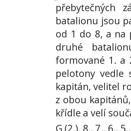
přebytečných z
batalionu jsou p
od 1 do 8, a na 
druhé batalion
formované 1. a 2
pelotony vedle s
kapitán, velitel 
z obou kapitánů,
křídle a velí so
G (2.), 8., 7., 6., 5.,