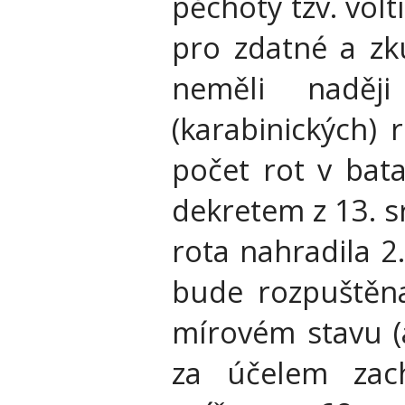
pěchoty tzv. volt
pro zdatné a zk
neměli naději
(karabinických) 
počet rot v bat
dekretem z 13. s
rota nahradila 2.
bude rozpuštěna
mírovém stavu (a
za účelem zach