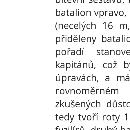
batalion vpravo,
(necelých 16 m,
přiděleny batal
pořadí stanov
kapitánů, což b
úpravách, a má
rovnoměrném r
zkušených důstoj
tedy tvoří roty 1.
fyzilírů, druhý bat