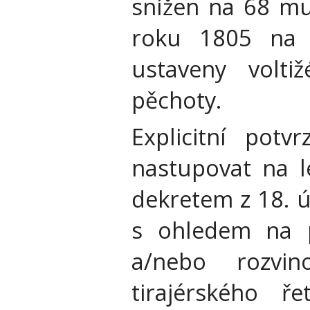
snížen na 68 mu
roku 1805 na 
ustaveny volti
pěchoty.
Explicitní potv
nastupovat na le
dekretem z 18. ú
s ohledem na p
a/nebo rozvi
tirajérského 