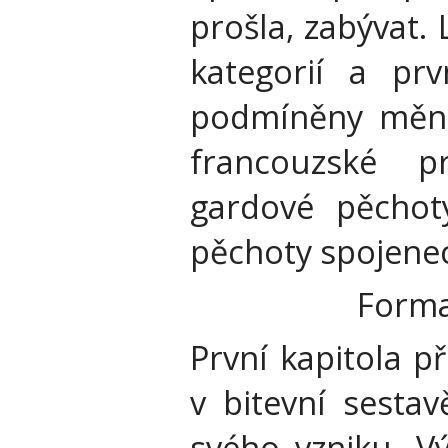
prošla, zabývat. 
kategorií a pr
podmíněny měníc
francouzské p
gardové pěchoty
pěchoty spojene
Forma
První kapitola 
v bitevní sesta
svého vzniku. V