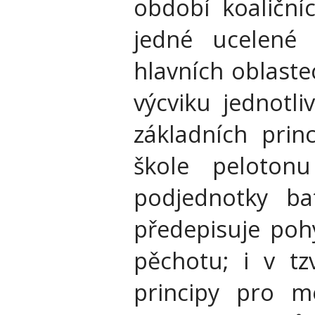
období koaliční
jedné ucelené
hlavních oblaste
výcviku jednotl
základních prin
škole pelotonu
podjednotky bat
předepisuje poh
pěchotu; i v tz
principy pro m