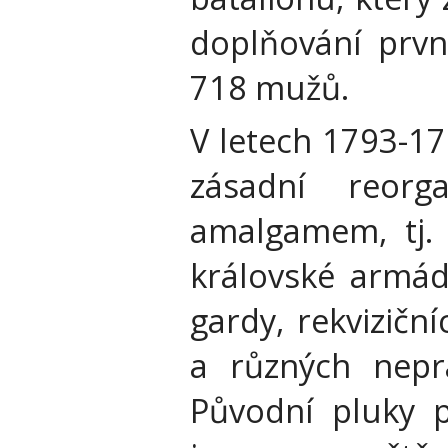
doplňování první
718 mužů.
V letech 1793-17
zásadní reorg
amalgamem, tj. 
královské armád
gardy, rekvizičn
a různých nepra
Původní pluky př