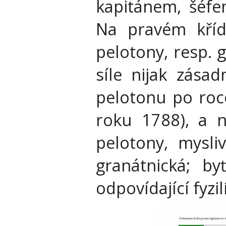
kapitánem, šéfe
Na pravém kříd
pelotony, resp. 
síle nijak zásad
pelotonu po roc
roku 1788), a n
pelotony, mysli
granátnická; b
odpovídající fyzil