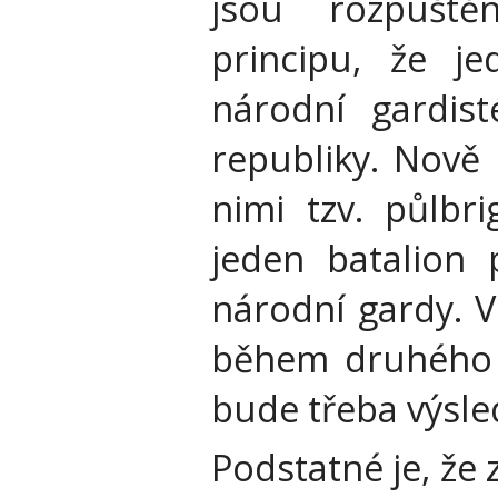
jsou rozpuště
principu, že j
národní gardis
republiky. Nově 
nimi tzv. půlbr
jeden batalion 
národní gardy. V
během druhého 
bude třeba výsle
Podstatné je, že