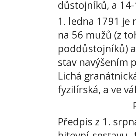
důstojníků, a 14
1. ledna 1791 je 
na 56 mužů (z toh
poddůstojníků) a
stav navýšením p
Lichá granátnick
fyzilírská, a ve 
Předpis z 1. srp
bitevní sestavu, 