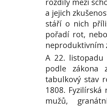
rozdíly mezi sch
a jejich zkušeno
stáří o nich pří
pořadí rot, nebo
neproduktivním
A 22. listopadu
podle zákona z
tabulkový stav 
1808. Fyzilírská
mužů, granát