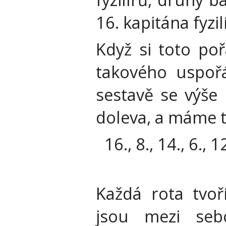
16. kapitána fyzil
Když si toto po
takového uspořá
sestavě se výše 
doleva, a máme t
16., 8., 14., 6., 12
Každá rota tvoř
jsou mezi seb