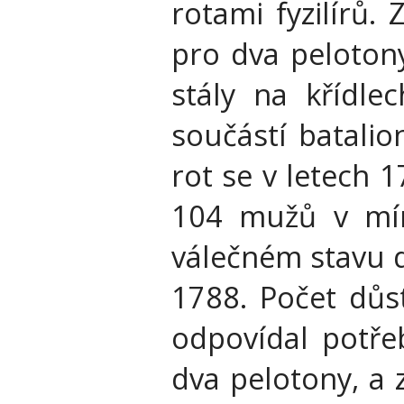
rotami fyzilírů.
pro dva pelotony
stály na křídlec
součástí batalio
rot se v letech 
104 mužů v mí
válečném stavu 
1788. Počet důs
odpovídal potře
dva pelotony, a 