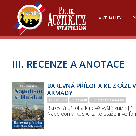
AKTUALITY
P
III. RECENZE A ANOTACE
BAREVNÁ PŘÍLOHA KE ZKÁZE 
ARMÁDY
14. 12. 2012
Jiří Kovařík
III. Recenze a anotace
Barevná příloha k nově vyšlé knize Jiří
Napoleon v Rusku 2 ke stažení ve for