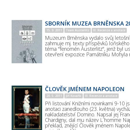
SBORNÍK MUZEA BRNĚNSKA 2
15. 9. 2011
Team Austerlitz
III. Recenze a anotace
Muzeum Brněnska vydalo svůj letošní 
zahrnuje mj. texty příspěvků loňskéh
téma "fenomén Austerlitz", jenž byl u
otevření expozice Památníku Mohyla 
ČLOVĚK JMÉNEM NAPOLEON
20. 5. 2011
Jiří Kovařík
III. Recenze a anotace
Při listování Knižními novinkami 9-10 j
anotaci zanedlouho (23. května) vycház
nakladatelství Domino. Napsal jej Fra
Chardigny, dal mu název L´homme Na
překlad, znějící Člověk jménem Napol