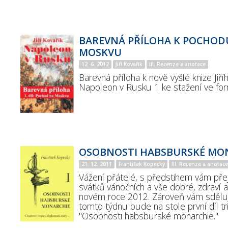
BAREVNÁ PŘÍLOHA K POCHOD
MOSKVU
12. 6. 2012
Jiří Kovařík
III. Recenze a anotace
Barevná příloha k nově vyšlé knize Jiří
Napoleon v Rusku 1 ke stažení ve for
OSOBNOSTI HABSBURSKÉ MO
21. 12. 2011
František Kopecký
III. Recenze a anotace
Vážení přátelé, s předstihem vám přej
svátků vánočních a vše dobré, zdraví 
novém roce 2012. Zároveň vám sděluji
tomto týdnu bude na stole první díl tri
"Osobnosti habsburské monarchie."