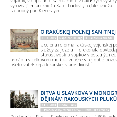
vojakov, v popularite sa mu mohli z rakúskych vysokýc
vyrovnať len arciknieža Karol Ľudovít, a ďalej knieža L
slobodný pán Kienmayer.
O RAKÚSKEJ POĽNEJ SANITNEJ
11. 4. 2019
Napoleonika.org
II. Rakouská armáda
Ucelená reforma rakúskej vojenskej po
služby za Jozefa II. prekonala dovteda
starostlivosti o vojakov v ostatných e
armád a v celkovom merítku značne v tej dobe pozdvi
ošetrovateľskej a lekárskej starostlivosti.
BITVA U SLAVKOVA V MONOGR
DĚJINÁM RAKOUSKÝCH PLUKŮ
14. 9. 2018
Ondřej Tupý
I. Průběh války, tažení a bitvy, II. Rakouská armáda
Ze sborníku Bitva u Slavkova a válka roku 1805: Jede