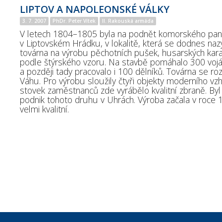
LIPTOV A NAPOLEONSKÉ VÁLKY
3. 7. 2007
PhDr. Peter Vítek
II. Rakouská armáda
V letech 1804–1805 byla na podnět komorského pan
v Liptovském Hrádku, v lokalitě, která se dodnes nazý
továrna na výrobu pěchotních pušek, husarských karab
podle štýrského vzoru. Na stavbě pomáhalo 300 vojá
a později tady pracovalo i 100 dělníků. Továrna se ro
Váhu. Pro výrobu sloužily čtyři objekty moderního vzh
stovek zaměstnanců zde vyrábělo kvalitní zbraně. Byl 
podnik tohoto druhu v Uhrách. Výroba začala v roce 
velmi kvalitní.