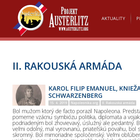
AKTUALITY
P
II. RAKOUSKÁ ARMÁDA
KAROL FILIP EMANUEL, KNIEŽ
SCHWARZENBERG
15. 4. 2019
Napoleonika.org
II. Rakouská armáda
Bol mužom ktorý de facto porazil Napoleona. Predst
pomerne vzácnu symbiózu politika, diplomata a vojak
podriadeným bol zhovievavý, úslužný ale pedantný. B
veľmi odolný, mal vyrovnanú, priateľskú povahu, bol s
skromný. Bol mimoriadne spoločenský. Veľmi obľúben