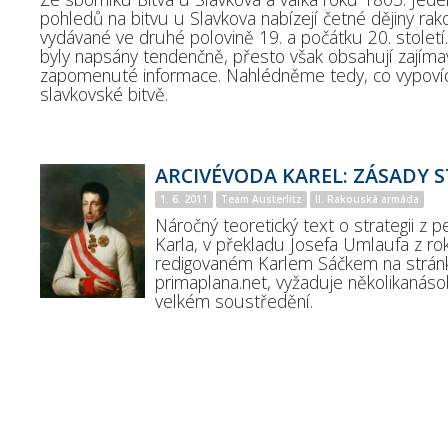
pohledů na bitvu u Slavkova nabízejí četné dějiny ra
vydávané ve druhé polovině 19. a počátku 20. století
byly napsány tendenčně, přesto však obsahují zajíma
zapomenuté informace. Nahlédněme tedy, co vypovíd
slavkovské bitvě.
ARCIVÉVODA KAREL: ZÁSADY 
1. 6. 2011
Team Austerlitz
II. Rakouská armáda
Náročný teoretický text o strategii z p
Karla, v překladu Josefa Umlaufa z ro
redigovaném Karlem Sáčkem na strán
primaplana.net, vyžaduje několikanáso
velkém soustředění.